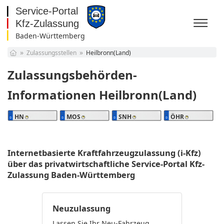
Baden-Württemberg
Baden-Württemberg
Zulassungsstellen
Heilbronn(Land)
Bayern
Berlin
Zulassungsbehörden-
Brandenburg
Bremen
Informationen Heilbronn(Land)
Hamburg
Hessen
HN
MOS
SNH
ÖHR
Mecklenburg-
Vorpommern
Niedersachsen
Nordrhein-Westfalen
Internetbasierte Kraftfahrzeugzulassung (i-Kfz)
Rheinland-Pfalz
über das privatwirtschaftliche Service-Portal Kfz-
Saarland
Zulassung Baden-Württemberg
Sachsen
Sachsen-Anhalt
Schleswig-Holstein
Neuzulassung
Thüringen
Lassen Sie Ihr Neu-Fahrzeug