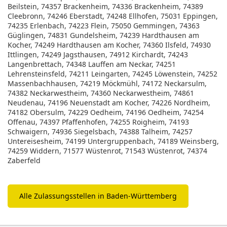
Beilstein, 74357 Brackenheim, 74336 Brackenheim, 74389
Cleebronn, 74246 Eberstadt, 74248 Ellhofen, 75031 Eppingen,
74235 Erlenbach, 74223 Flein, 75050 Gemmingen, 74363
Güglingen, 74831 Gundelsheim, 74239 Hardthausen am
Kocher, 74249 Hardthausen am Kocher, 74360 Ilsfeld, 74930
Ittlingen, 74249 Jagsthausen, 74912 Kirchardt, 74243
Langenbrettach, 74348 Lauffen am Neckar, 74251
Lehrensteinsfeld, 74211 Leingarten, 74245 Löwenstein, 74252
Massenbachhausen, 74219 Möckmühl, 74172 Neckarsulm,
74382 Neckarwestheim, 74360 Neckarwestheim, 74861
Neudenau, 74196 Neuenstadt am Kocher, 74226 Nordheim,
74182 Obersulm, 74229 Oedheim, 74196 Oedheim, 74254
Offenau, 74397 Pfaffenhofen, 74255 Roigheim, 74193
Schwaigern, 74936 Siegelsbach, 74388 Talheim, 74257
Untereisesheim, 74199 Untergruppenbach, 74189 Weinsberg,
74259 Widdern, 71577 Wüstenrot, 71543 Wüstenrot, 74374
Zaberfeld
Alle Zulassungsstellen in Baden-Württemberg